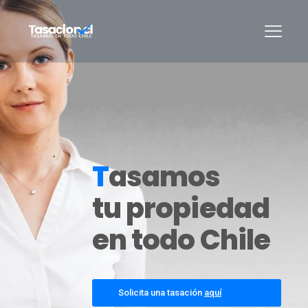
T
asamos
tu propiedad
en todo Chile
Solicita una tasación
aquí