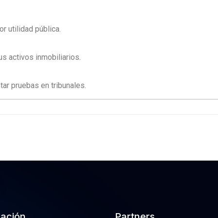
r utilidad pública.
s activos inmobiliarios.
tar pruebas en tribunales.
cación
Partners