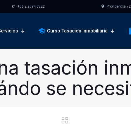
+56 2 2594 0322
Providencia 727,
ervicios
Curso Tasacion Inmobiliaria
a tasación inm
ándo se necesi