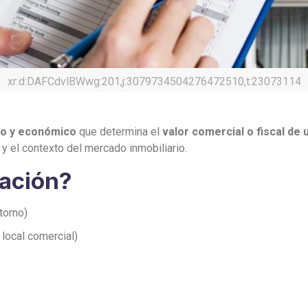
xr:d:DAFCdvlBWwg:201,j:3079734504276472510,t:23073114
co y económico
que determina el
valor comercial o fiscal de
 y el contexto del mercado inmobiliario.
ación?
torno)
 local comercial)