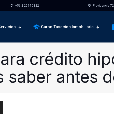
+56 2 2594 0322
Providencia 727,
ervicios
Curso Tasacion Inmobiliaria
ara crédito hipo
 saber antes 