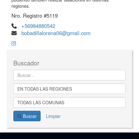
regiones.
Nro. Registro #5119
+56984880542
bobadillalorena06@gmail.com
Buscador
Buscar
Limpiar